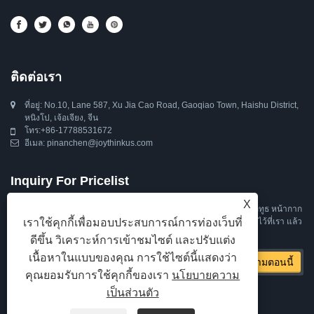
ติดต่อเรา
ที่อยู่: No.10, Lane 587, Xu Jia Cao Road, Gaoqiao Town, Haishu District,
หนิงโป, เจ้อเจียง, จีน
โทร:
+86-17788531672
อีเมล:
pinanchen@joythinkus.com
Inquiry For Pricelist
X
หากมีข้อสงสัยเกี่ยวกับหูฟังสำหรับนอนหลับ หน้ากากนอนหลับพร้อมบลูทูธ หน้ากาก
เราใช้คุกกี้เพื่อมอบประสบการณ์การท่องเว็บที่
ปิดตาบลูทูธสำหรับนอนหลับ หรือรายการราคา โปรดฝากอีเมลของคุณไว้ที่เรา แล้ว
เราจะติดต่อกลับภายใน 24 ชั่วโมง
ดีขึ้น วิเคราะห์การเข้าชมไซต์ และปรับแต่ง
เนื้อหาในแบบของคุณ การใช้ไซต์นี้แสดงว่า
คุณยอมรับการใช้คุกกี้ของเรา
นโยบายความ
เป็นส่วนตัว